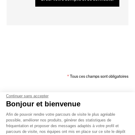
*
Tous ces champs sont obligatoires
Continuer sans accepter
Bonjour et bienvenue
Les Données à caractère personnel collectées sont destinées à SAFI SALONS,
SARL, SIRE 380176289 ayant son siège social à 8 Rue CHAPTAL, 75009 Paris.
Afin de pouvoir rendre votre parcours de visite le plus agréable
Conformément au Règlement (UE) 2016/679 du 27 avril 2016 sur la protection
possible, améliorer nos produits, générer des statistiques de
des Données à caractère personnel et à la loi « informatique et libertés » du 6
janvier 1978 modifiée, vous bénéficiez d’un droit d’accès, de rectification,
fréquentation et proposer des messages adaptés à votre profil et
d’effacement, de portabilité et de limitation du Traitement des Données vous
parcours de visite, nos équipes ont mis en place sur ce site le dépôt
concernant ainsi que du droit de communiquer des directives sur le sort de vos